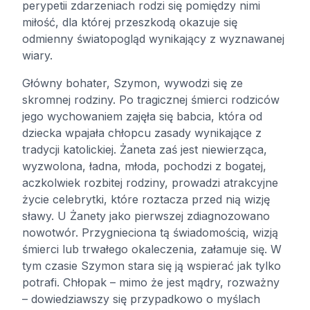
perypetii zdarzeniach rodzi się pomiędzy nimi
miłość, dla której przeszkodą okazuje się
odmienny światopogląd wynikający z wyznawanej
wiary.
Główny bohater, Szymon, wywodzi się ze
skromnej rodziny. Po tragicznej śmierci rodziców
jego wychowaniem zajęła się babcia, która od
dziecka wpajała chłopcu zasady wynikające z
tradycji katolickiej. Żaneta zaś jest niewierząca,
wyzwolona, ładna, młoda, pochodzi z bogatej,
aczkolwiek rozbitej rodziny, prowadzi atrakcyjne
życie celebrytki, które roztacza przed nią wizję
sławy. U Żanety jako pierwszej zdiagnozowano
nowotwór. Przygnieciona tą świadomością, wizją
śmierci lub trwałego okaleczenia, załamuje się. W
tym czasie Szymon stara się ją wspierać jak tylko
potrafi. Chłopak – mimo że jest mądry, rozważny
– dowiedziawszy się przypadkowo o myślach