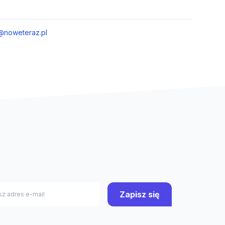
@noweteraz.pl
Zapisz się