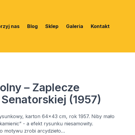
rzyj nas
Blog
Sklep
Galeria
Kontakt
olny – Zaplecze
 Senatorskiej (1957)
rysunkowy, karton 64x43 cm, rok 1957. Niby mało
 kamienic” - a efekt rysunku niesamowity.
o motywu zrobi arcydzieło…