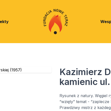
jekty
Wesp
Kazimierz D
kamienic ul.
Rysunek z natury. Węgiel 
“wzięty” temat - “zaplecze
Prawdziwy mistrz z każdeg