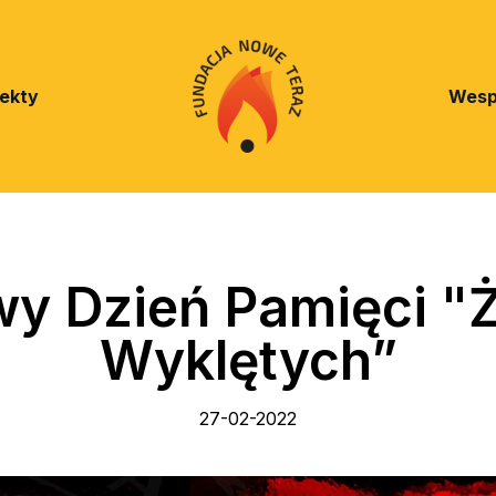
jekty
Wesp
y Dzień Pamięci "Ż
Wyklętych”
27-02-2022