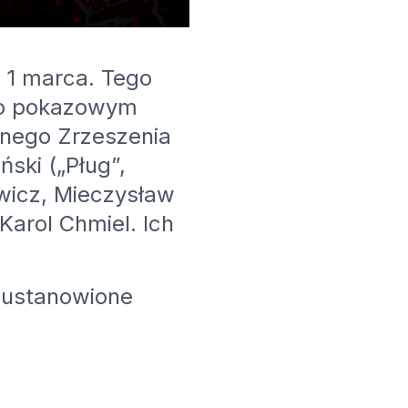
 1 marca. Tego
 po pokazowym
wnego Zrzeszenia
ski („Pług”,
owicz, Mieczysław
Karol Chmiel. Ich
, ustanowione