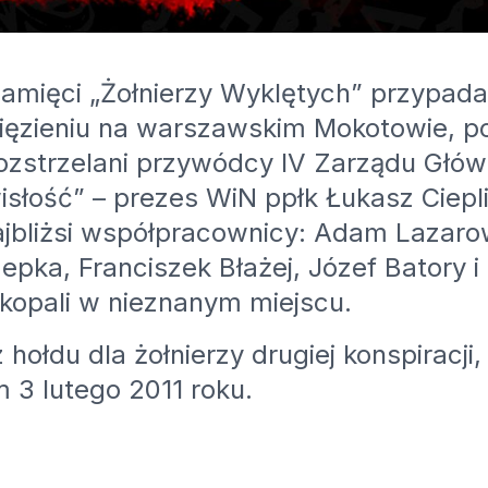
amięci „Żołnierzy Wyklętych” przypada
 więzieniu na warszawskim Mokotowie,
 rozstrzelani przywódcy IV Zarządu Głó
słość” – prezes WiN ppłk Łukasz Ciepliń
najbliżsi współpracownicy: Adam Lazar
pka, Franciszek Błażej, Józef Batory i 
akopali w nieznanym miejscu.
 hołdu dla żołnierzy drugiej konspiracji
m 3 lutego 2011 roku.