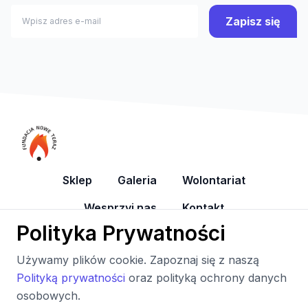
Zapisz się
Sklep
Galeria
Wolontariat
Wesprzyj nas
Kontakt
Polityka Prywatności
YouTube
Facebook
Używamy plików cookie. Zapoznaj się z naszą
Polityką prywatności
oraz polityką ochrony danych
osobowych.
Copyright © 2014–2026 by Fundacja Nowe Teraz