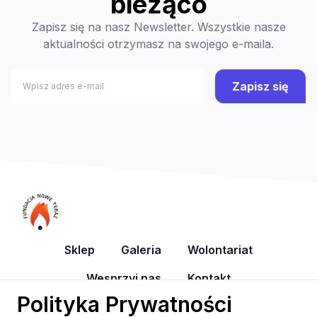
bieżąco
Zapisz się na nasz Newsletter. Wszystkie nasze
aktualności otrzymasz na swojego e-maila.
Zapisz się
Sklep
Galeria
Wolontariat
Wesprzyj nas
Kontakt
Polityka Prywatności
YouTube
Facebook