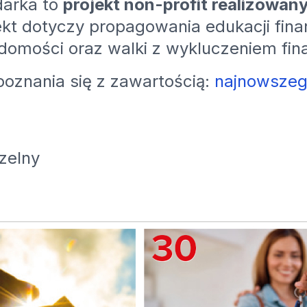
darka to
projekt non-profit realizowan
jekt dotyczy propagowania edukacji fina
domości oraz walki z wykluczeniem fi
oznania się z zawartością:
najnowszeg
zelny