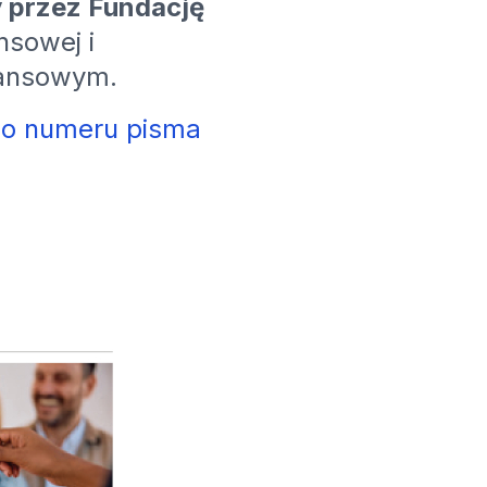
y przez Fundację
nsowej i
nansowym.
o numeru pisma