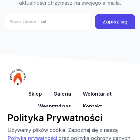
aktualności otrzymasz na swojego e-maila.
Zapisz się
Sklep
Galeria
Wolontariat
Wesprzyj nas
Kontakt
Polityka Prywatności
YouTube
Facebook
Używamy plików cookie. Zapoznaj się z naszą
Polityką prywatności
oraz polityką ochrony danych